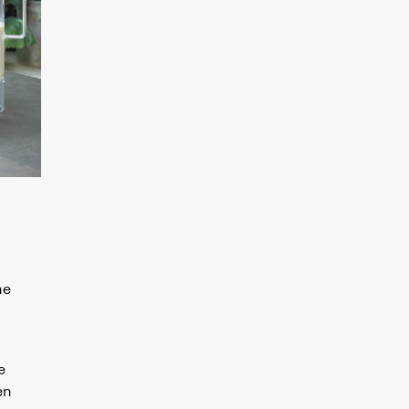
he
e
en