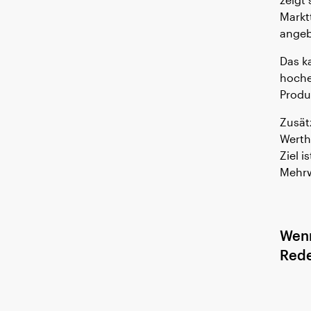
Markt
DEFINITION
angeb
Das k
hoche
Produ
Zusät
Werth
Ziel 
Mehrw
Wenn
Rede