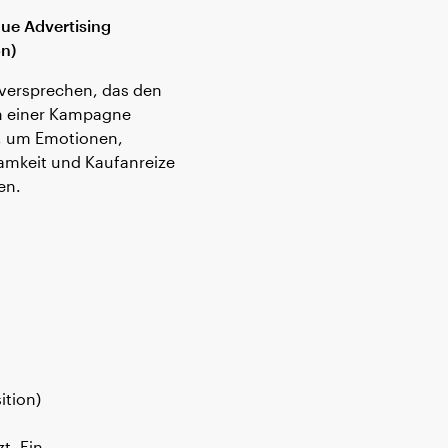
ue Advertising
on)
versprechen, das den
in einer Kampagne
t, um Emotionen,
mkeit und Kaufanreize
en.
ition)
t. Ein