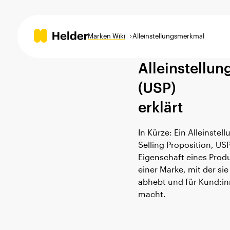
Marken Wiki
Alleinstellungsmerkmal
Alleinstellu
STRATEGY
Ma
Strategy Training
(USP)
Brand Strategy
IDE
Strategy eBook
erklärt
All
Markenworkshop
Bra
Branding Templates
In Kürze: Ein Alleinste
Brand Frame®
Cor
Selling Proposition, USP
Community Newsletter
Mar
Eigenschaft eines Produ
Brand Story
Ma
einer Marke, mit der si
abhebt und für Kund:in
Mar
Brand Naming
macht.
Mis
Vis
Zie