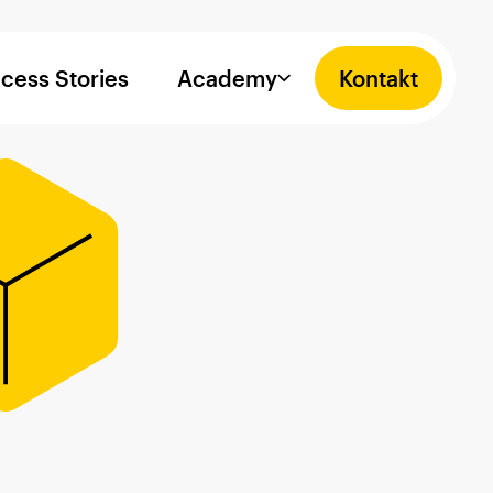
cess Stories
Academy
Kontakt
L OUT
rkenkommunikation
DESIGN
Bildsprache
Brand Design
Brand Guidelines
Corporate Design
Design Briefing
Farbklima
Icons
Logo
Webdesign