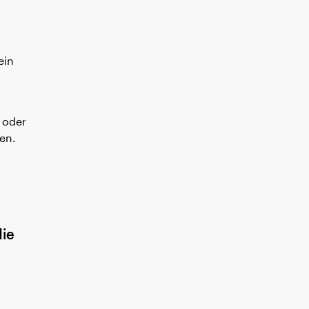
ein
 oder
en.
die