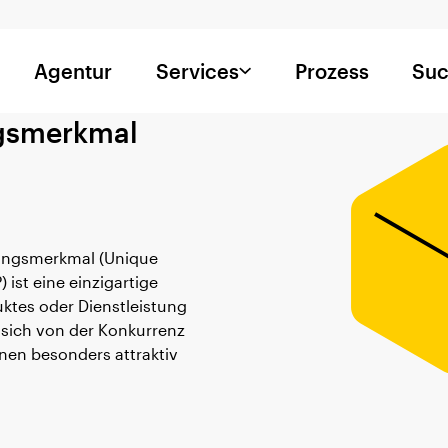
Agentur
Services
Prozess
Suc
ngsmerkmal
DESIGN
ROL
rken Wiki
Brand Design
Ma
NTITÄT
STRATEGIE
einstellungsmerkmal
Brand Audit
nd Purpose
Branding
llungsmerkmal (Unique
porate Identity
Markenanalyse
) ist eine einzigartige
ke
Markenarchitektur
ktes oder Dienstleistung
rkenname
Markenpositionierung
e sich von der Konkurrenz
nen besonders attraktiv
kenwerte
Markenworkshop
sion Statement
Markenstrategie
ion Statement
Rebranding
lgruppe
Storytelling