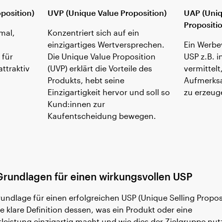
position)
UVP (Unique Value Proposition)
UAP (Uniq
Propositi
mal,
Konzentriert sich auf ein
einzigartiges Wertversprechen.
Ein Werbe
 für
Die Unique Value Proposition
USP z.B. 
ttraktiv
(UVP) erklärt die Vorteile des
vermittel
Produkts, hebt seine
Aufmerksa
Einzigartigkeit hervor und soll so
zu erzeug
Kund:innen zur
Kaufentscheidung bewegen.
Grundlagen für einen wirkungsvollen USP
rundlage für einen erfolgreichen USP (Unique Selling Propos
ne klare Definition dessen, was ein Produkt oder eine
tleistung einzigartig macht und wie dies der Zielgruppe nutz