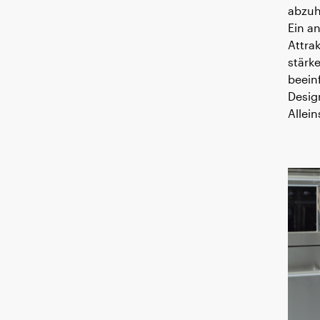
abzuh
Ein a
Attra
stärk
beein
Desig
Allei