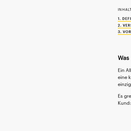
INHAL
DEF
VER
VOR
Was 
Ein A
eine 
einzi
Es gr
Kund: