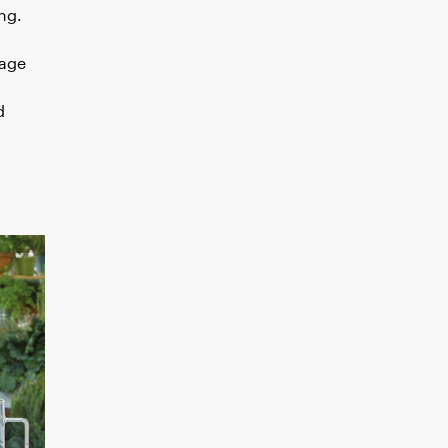
ng.
mage
d