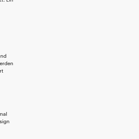
und
werden
rt
kmal
sign