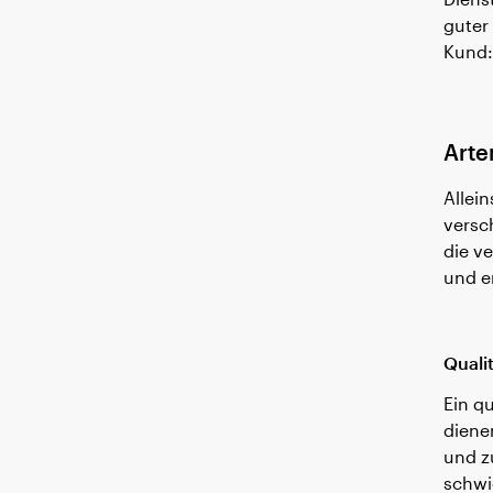
guter
Kund:
VORTEILE
Arte
Allei
versc
die v
und er
Quali
Ein q
diene
und z
schwi