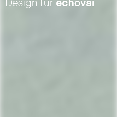
Design für
echovai